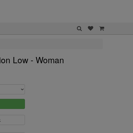
sion Low - Woman
k