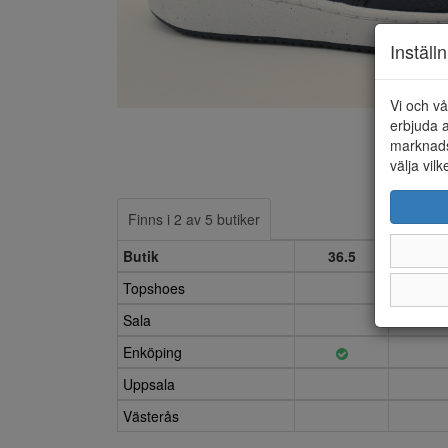
Inställ
Vi och vå
erbjuda a
marknads
välja vilk
Finns i 2 av 5 butiker
Butik
36.5
37
Topshoes
Sala
Enköping
Uppsala
Västerås