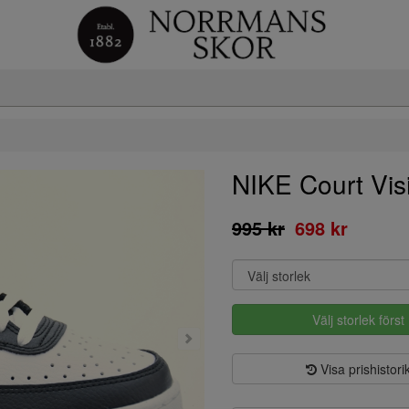
NIKE Court Vi
995 kr
698 kr
Välj storlek först
Visa prishistori