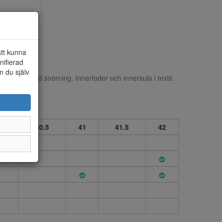
att kunna
nifierad
n du själv
i syntet med snörning. Innerfoder och innersula i textil.
40
40.5
41
41.5
42