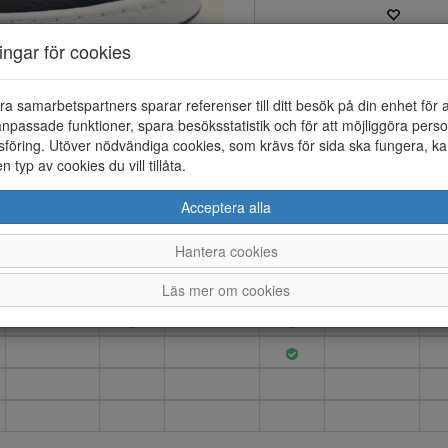
ningar för cookies
Varumärke: NIKE
Artikelnummer: 25221010
Material: Syntet
ra samarbetspartners sparar referenser till ditt besök på din enhet för 
Färg: Svart
npassade funktioner, spara besöksstatistik och för att möjliggöra perso
föring. Utöver nödvändiga cookies, som krävs för sida ska fungera, ka
NIKE Court Vision Low sneaker 
en typ av cookies du vill tillåta.
Acceptera alla
Hantera cookies
37.5
38
38.5
39
39.5
Läs mer om cookies