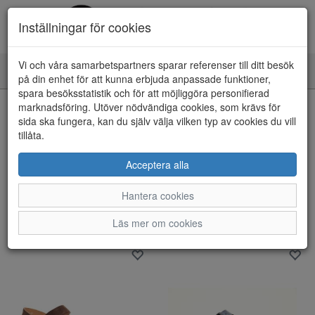
Inställningar för cookies
Vi och våra samarbetspartners sparar referenser till ditt besök
Toggle
på din enhet för att kunna erbjuda anpassade funktioner,
navigation
spara besöksstatistik och för att möjliggöra personifierad
marknadsföring. Utöver nödvändiga cookies, som krävs för
Visa filter
sida ska fungera, kan du själv välja vilken typ av cookies du vill
Endast REA
tillåta.
Rensa
Acceptera alla
407 artiklar hittade
Hantera cookies
Sortera efter:
Läs mer om cookies