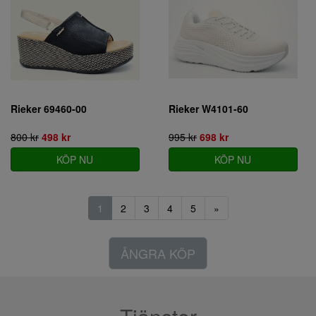
Rieker 69460-00
Rieker W4101-60
800 kr
498 kr
995 kr
698 kr
KÖP NU
KÖP NU
1
2
3
4
5
»
ÅNGRA KÖP