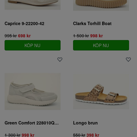
Caprice 9-22200-42
Clarks Torhill Boat
995 kr
698 kr
1 500 kr
998 kr
KÖP NU
KÖP NU
Green Comfort 228010Q10-002
Longo brun
1 300 kr
998 kr
550 kr
398 kr