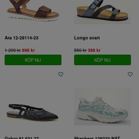
Ara 12-28114-23
Longo svart
1 200 kr
898 kr
550 kr
398 kr
KÖP NU
KÖP NU
Gabor 81.631.27
Skechers 129223-NAT