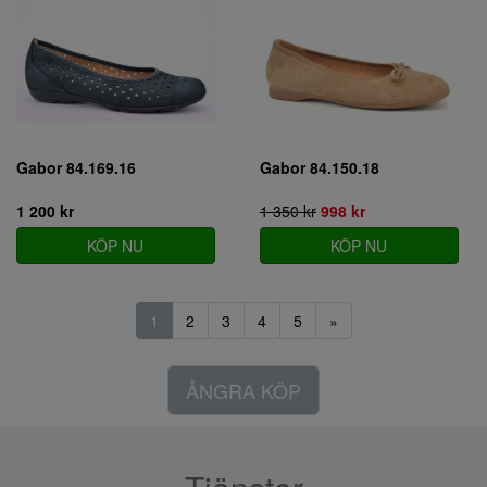
Gabor 84.169.16
Gabor 84.150.18
1 200 kr
1 350 kr
998 kr
KÖP NU
KÖP NU
1
2
3
4
5
»
ÅNGRA KÖP