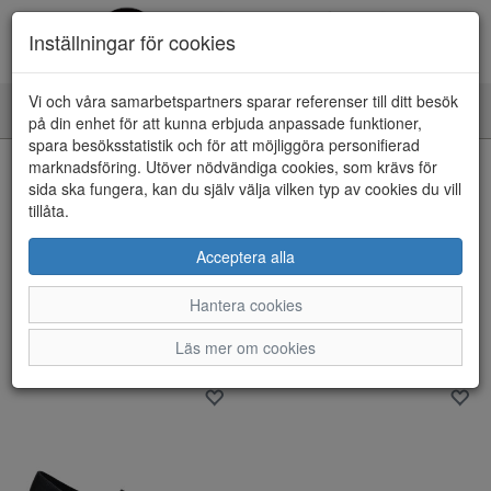
Inställningar för cookies
Vi och våra samarbetspartners sparar referenser till ditt besök
Toggle
på din enhet för att kunna erbjuda anpassade funktioner,
navigation
spara besöksstatistik och för att möjliggöra personifierad
marknadsföring. Utöver nödvändiga cookies, som krävs för
Visa filter
sida ska fungera, kan du själv välja vilken typ av cookies du vill
Varumärke: Gabor
tillåta.
Rensa
Acceptera alla
71 artiklar hittade
Hantera cookies
Sortera efter:
Läs mer om cookies