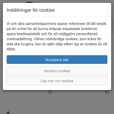
Inställningar för cookies
Vi och våra samarbetspartners sparar referenser till ditt besök
Toggle
på din enhet för att kunna erbjuda anpassade funktioner,
navigation
spara besöksstatistik och för att möjliggöra personifierad
marknadsföring. Utöver nödvändiga cookies, som krävs för
Visa filter
sida ska fungera, kan du själv välja vilken typ av cookies du vill
Varumärke: Brunate
tillåta.
Rensa
Acceptera alla
12 artiklar hittade
Hantera cookies
Sortera efter:
Läs mer om cookies