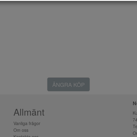
ÅNGRA KÖP
N
Allmänt
K
7
Vanliga frågor
Te
Om oss
Or
Kontakta oss