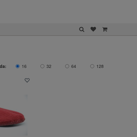
ida:
16
32
64
128