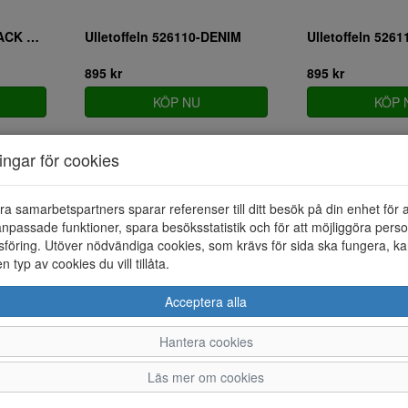
Ulletoffeln 526110-BLACK MAL
Ulletoffeln 526110-DENIM
895 kr
895 kr
KÖP NU
KÖP 
ningar för cookies
ra samarbetspartners sparar referenser till ditt besök på din enhet för 
npassade funktioner, spara besöksstatistik och för att möjliggöra perso
föring. Utöver nödvändiga cookies, som krävs för sida ska fungera, ka
en typ av cookies du vill tillåta.
Acceptera alla
Hantera cookies
Läs mer om cookies