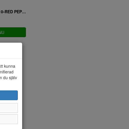
Ulletoffeln 526110-RED PEPPER
NU
att kunna
nifierad
n du själv