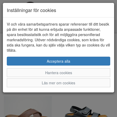
Inställningar för cookies
Vi och våra samarbetspartners sparar referenser till ditt besök
Toggle
på din enhet för att kunna erbjuda anpassade funktioner,
navigation
spara besöksstatistik och för att möjliggöra personifierad
marknadsföring. Utöver nödvändiga cookies, som krävs för
Visa filter
sida ska fungera, kan du själv välja vilken typ av cookies du vill
tillåta.
Herr - Tofflor (40 artiklar)
Acceptera alla
Sortera efter:
Hantera cookies
Läs mer om cookies