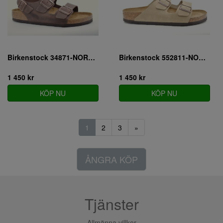
Birkenstock 34871-NORMAL
Birkenstock 552811-NORMAL
1 450 kr
1 450 kr
KÖP NU
KÖP NU
1
2
3
»
ÅNGRA KÖP
Tjänster
Allmänna villkor