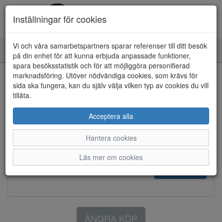
Inställningar för cookies
Vi och våra samarbetspartners sparar referenser till ditt besök
Toggle
på din enhet för att kunna erbjuda anpassade funktioner,
navigation
Returformulär
spara besöksstatistik och för att möjliggöra personifierad
marknadsföring. Utöver nödvändiga cookies, som krävs för
sida ska fungera, kan du själv välja vilken typ av cookies du vill
Ordernummer *
tillåta.
Acceptera alla
E-post *
Hantera cookies
Läs mer om cookies
Hämta order
ÅNGRA KÖP