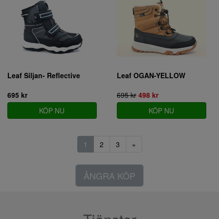
Leaf Siljan- Reflective
Leaf OGAN-YELLOW
695 kr
695 kr
498 kr
KÖP NU
KÖP NU
1
2
3
»
ÅNGRA KÖP