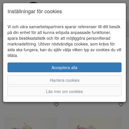
Inställningar för cookies
Vi och våra samarbetspartners sparar referenser till ditt besök
Toggle
på din enhet för att kunna erbjuda anpassade funktioner,
navigation
spara besöksstatistik och för att möjliggöra personifierad
marknadsföring. Utöver nödvändiga cookies, som krävs för
Visa filter
sida ska fungera, kan du själv välja vilken typ av cookies du vill
Varumärke: Leaf
tillåta.
Rensa
Acceptera alla
47 artiklar hittade
Hantera cookies
Sortera efter:
Läs mer om cookies