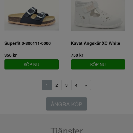
Superfit 0-800111-0000
Kavat Ängskär XC White
350 kr
750 kr
KÖP NU
KÖP NU
1
2
3
4
»
ÅNGRA KÖP
Tjänster