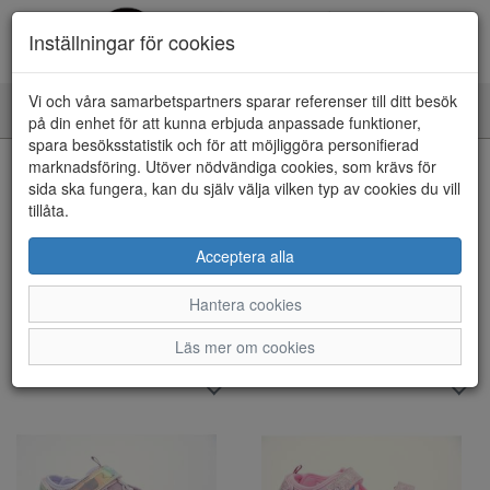
Inställningar för cookies
Vi och våra samarbetspartners sparar referenser till ditt besök
Toggle
på din enhet för att kunna erbjuda anpassade funktioner,
navigation
spara besöksstatistik och för att möjliggöra personifierad
marknadsföring. Utöver nödvändiga cookies, som krävs för
Visa filter
sida ska fungera, kan du själv välja vilken typ av cookies du vill
tillåta.
Barn - Sandaler/Sandaletter (51
artiklar)
Acceptera alla
Sortera efter:
Hantera cookies
Läs mer om cookies