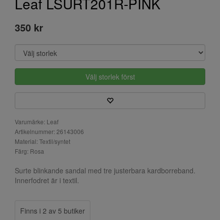
Leaf LSURT201R-PINK
350 kr
Välj storlek först
Varumärke: Leaf
Artikelnummer: 26143006
Material: Textil/syntet
Färg: Rosa
Surte blinkande sandal med tre justerbara kardborreband.
Innerfodret är i textil.
Finns i 2 av 5 butiker