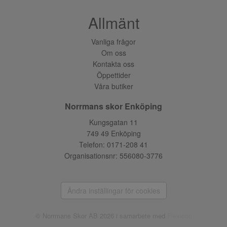
Allmänt
Vanliga frågor
Om oss
Kontakta oss
Öppettider
Våra butiker
Norrmans skor Enköping
Kungsgatan 11
749 49 Enköping
Telefon:
0171-208 41
Organisationsnr: 556080-3776
Ändra inställingar för cookies
© Norrmans Skor AB 2026 i samarbete med
Flexicon