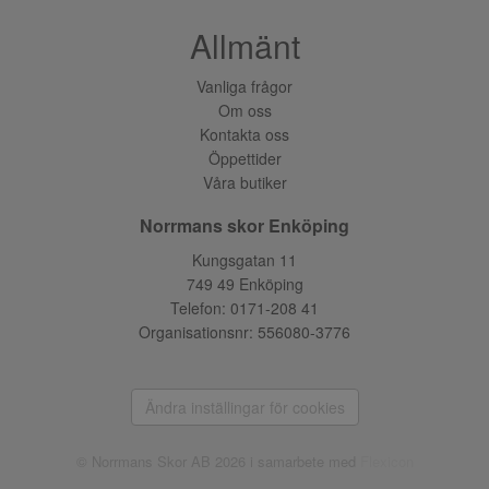
Allmänt
Vanliga frågor
Om oss
Kontakta oss
Öppettider
Våra butiker
Norrmans skor Enköping
Kungsgatan 11
749 49 Enköping
Telefon:
0171-208 41
Organisationsnr: 556080-3776
Ändra inställingar för cookies
© Norrmans Skor AB 2026 i samarbete med
Flexicon