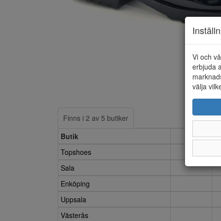
Inställ
Vi och vå
erbjuda a
marknads
välja vilk
Finns i 2 av 5 butiker
Butik
37
Topshoes
Sala
Enköping
Uppsala
Västerås