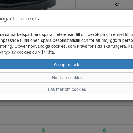
ningar för cookies
Varumärke: Brunate
Artikelnummer: 24256030
Material: Skinnlack
ra samarbetspartners sparar referenser till ditt besök på din enhet för 
Färg: Svart
npassade funktioner, spara besöksstatistik och för att möjliggöra perso
föring. Utöver nödvändiga cookies, som krävs för sida ska fungera, ka
Loafer i skinnlack. Innerfodret
en typ av cookies du vill tillåta.
gummi.
Acceptera alla
Hantera cookies
37.5
38
38.5
39
3
Läs mer om cookies