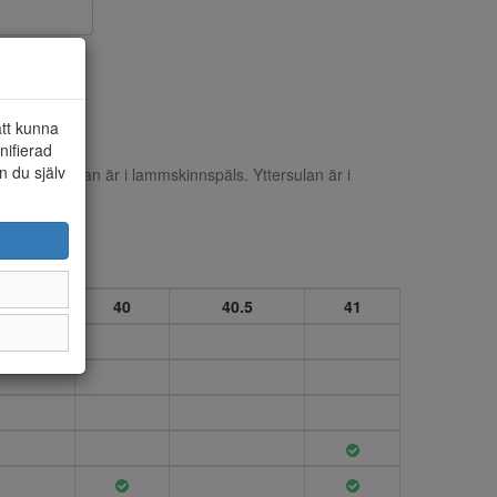
att kunna
nifierad
n du själv
 och innersulan är i lammskinnspäls. Yttersulan är i
9.5
40
40.5
41