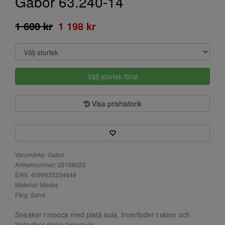
Gabor 63.240-14
1 600 kr
1 198 kr
Välj storlek först
Visa prishistorik
Varumärke: Gabor
Artikelnummer: 25166022
EAN: 4099935234648
Material: Mocka
Färg: Sand
Sneaker i mocca med platå sula. Innerfoder i skinn och
löstagbar skinn innersula.