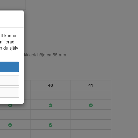
att kunna
nifierad
n du själv
rem och blockklack höjd ca 55 mm.
39
40
41