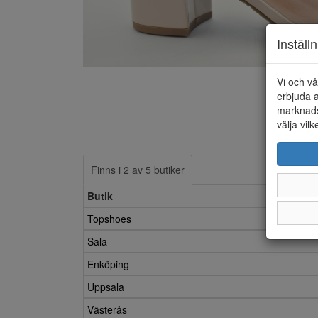
Inställ
Vi och vå
erbjuda a
marknads
välja vilk
Finns i 2 av 5 butiker
Butik
Topshoes
Sala
Enköping
Uppsala
Västerås