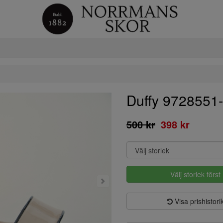
Duffy 9728551
500 kr
398 kr
Välj storlek först
Visa prishistori