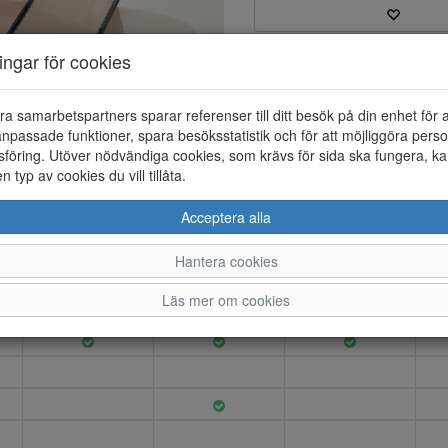
ningar för cookies
Varumärke: Duffy
Artikelnummer: 25186011
EAN: 7325950622199
ra samarbetspartners sparar referenser till ditt besök på din enhet för 
Material: Syntet
npassade funktioner, spara besöksstatistik och för att möjliggöra perso
Färg: Sand
föring. Utöver nödvändiga cookies, som krävs för sida ska fungera, ka
en typ av cookies du vill tillåta.
Sandalett med justerbar ankel
Acceptera alla
Hantera cookies
36
37
38
Läs mer om cookies