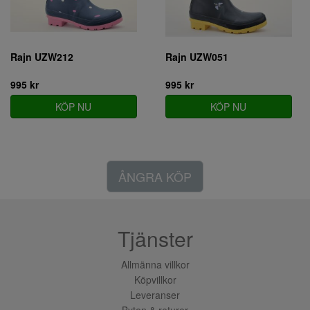
Rajn UZW212
Rajn UZW051
995 kr
995 kr
KÖP NU
KÖP NU
ÅNGRA KÖP
Tjänster
Allmänna villkor
Köpvillkor
Leveranser
Byten & returer