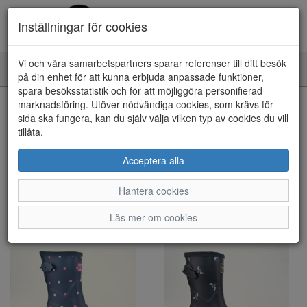
Inställningar för cookies
Vi och våra samarbetspartners sparar referenser till ditt besök
Toggle
på din enhet för att kunna erbjuda anpassade funktioner,
navigation
spara besöksstatistik och för att möjliggöra personifierad
marknadsföring. Utöver nödvändiga cookies, som krävs för
Visa filter
sida ska fungera, kan du själv välja vilken typ av cookies du vill
tillåta.
Rajn (2 artiklar)
Acceptera alla
Sortera efter:
Hantera cookies
Läs mer om cookies