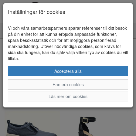
Inställningar för cookies
Vi och våra samarbetspartners sparar referenser till ditt besök
Toggle
på din enhet för att kunna erbjuda anpassade funktioner,
navigation
spara besöksstatistik och för att möjliggöra personifierad
marknadsföring. Utöver nödvändiga cookies, som krävs för
Visa filter
sida ska fungera, kan du själv välja vilken typ av cookies du vill
tillåta.
Clarks (11 artiklar)
Acceptera alla
Sortera efter:
Hantera cookies
Läs mer om cookies