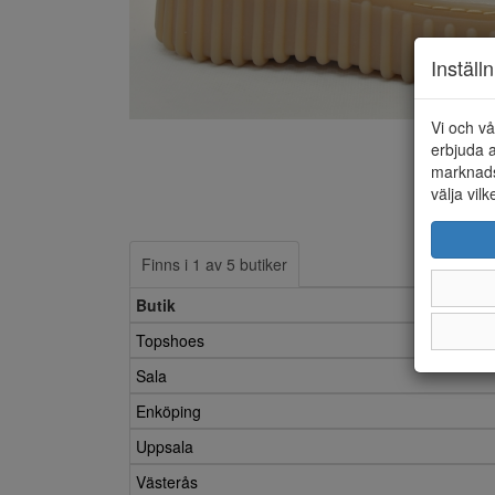
Inställ
Vi och vå
erbjuda a
marknads
välja vilk
Finns i 1 av 5 butiker
Butik
Topshoes
Sala
Enköping
Uppsala
Västerås