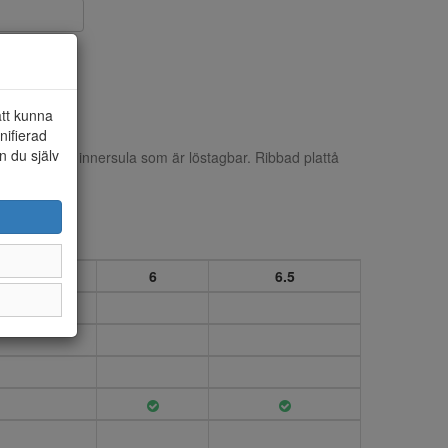
att kunna
nifierad
n du själv
der och skinn innersula som är löstagbar. Ribbad plattå
mm.
5.5
6
6.5