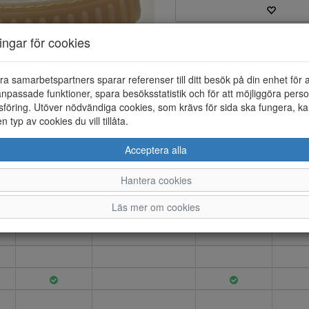
ningar för cookies
Varumärke: Clarks
Artikelnummer: 26183022
Material: Skinn
ra samarbetspartners sparar referenser till ditt besök på din enhet för 
Färg: Sand
npassade funktioner, spara besöksstatistik och för att möjliggöra perso
föring. Utöver nödvändiga cookies, som krävs för sida ska fungera, ka
Lågskor i skinn. Textil innerfo
en typ av cookies du vill tillåta.
yttersula i gummi, höjd ca 40
Acceptera alla
Hantera cookies
4
4.5
5
Läs mer om cookies