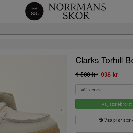
Clarks Torhill B
1 500 kr
998 kr
Välj storlek först
Visa prishistori