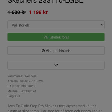
1 600 kr
1 198 kr
Välj storlek först
Visa prishistorik
Varumärke: Skechers
Artikelnummer: 26113029
EAN: 198739690286
Material: Textil/syntet
Färg: Grå
Arch Fit Glide Step Pro Slip-ins i textil/syntet med knutna
elastiska skosnören. Har stöd för hålfoten och innersulan är