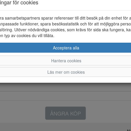
ningar för cookies
Färg: Brun
Sandalen har tre justerbara kar
ra samarbetspartners sparar referenser till ditt besök på din enhet för 
gummi.
npassade funktioner, spara besöksstatistik och för att möjliggöra perso
föring. Utöver nödvändiga cookies, som krävs för sida ska fungera, ka
en typ av cookies du vill tillåta.
Acceptera alla
Hantera cookies
Läs mer om cookies
ÅNGRA KÖP