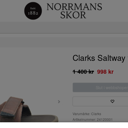
Clarks Saltway t
1 400 kr
998 kr
Slut i webbshope
Varumärke: Clarks
Artikelnummer: 24120001
Material: Oljatskinn