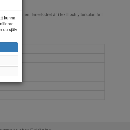
dborrespännen. Innerfodret är i textil och yttersulan är i
att kunna
nifierad
n du själv