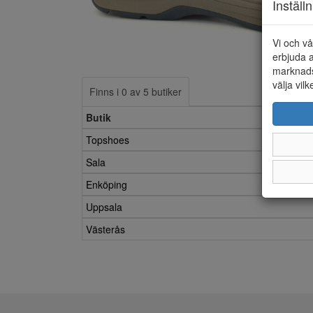
Inställ
Vi och vå
erbjuda a
marknads
välja vilk
Finns i 0 av 5 butiker
Butik
Topshoes
Sala
Enköping
Uppsala
Västerås