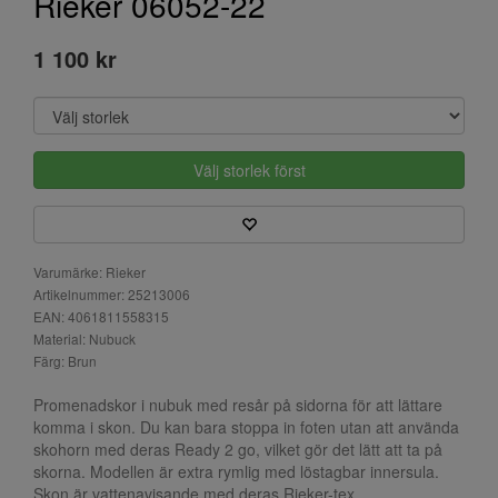
Rieker 06052-22
1 100 kr
Välj storlek först
Varumärke: Rieker
Artikelnummer: 25213006
EAN: 4061811558315
Material: Nubuck
Färg: Brun
Promenadskor i nubuk med resår på sidorna för att lättare
komma i skon. Du kan bara stoppa in foten utan att använda
skohorn med deras Ready 2 go, vilket gör det lätt att ta på
skorna. Modellen är extra rymlig med löstagbar innersula.
Skon är vattenavisande med deras Rieker-tex.