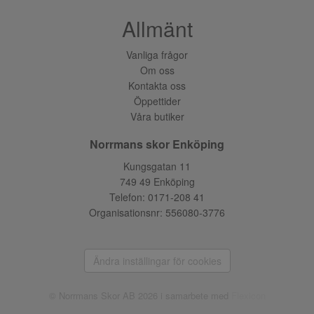
Allmänt
Vanliga frågor
Om oss
Kontakta oss
Öppettider
Våra butiker
Norrmans skor Enköping
Kungsgatan 11
749 49 Enköping
Telefon:
0171-208 41
Organisationsnr: 556080-3776
Ändra inställingar för cookies
© Norrmans Skor AB 2026 i samarbete med
Flexicon