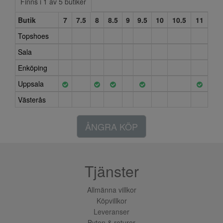
Finns i 1 av 5 butiker
Butik
7
7.5
8
8.5
9
9.5
10
10.5
11
Topshoes
Sala
Enköping
Uppsala
Västerås
ÅNGRA KÖP
Tjänster
Allmänna villkor
Köpvillkor
Leveranser
Byten & returer