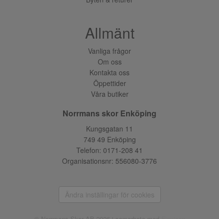
Allmänt
Vanliga frågor
Om oss
Kontakta oss
Öppettider
Våra butiker
Norrmans skor Enköping
Kungsgatan 11
749 49 Enköping
Telefon:
0171-208 41
Organisationsnr: 556080-3776
Ändra inställingar för cookies
© Norrmans Skor AB 2026 i samarbete med
Flexicon