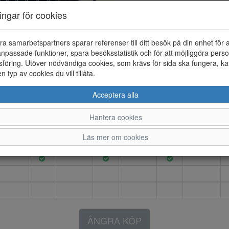
Artikelnummer: 25208004
ningar för cookies
Material: Textil
Färg: Svart
ra samarbetspartners sparar referenser till ditt besök på din enhet för 
NIKE Run Defy löparskor med 
npassade funktioner, spara besöksstatistik och för att möjliggöra perso
Yttersulan är i gummi med bra
föring. Utöver nödvändiga cookies, som krävs för sida ska fungera, ka
en typ av cookies du vill tillåta.
Acceptera alla
41.5
42
42.5
43
43.5
44
44.5
Hantera cookies
Läs mer om cookies
ÅNGRA KÖP