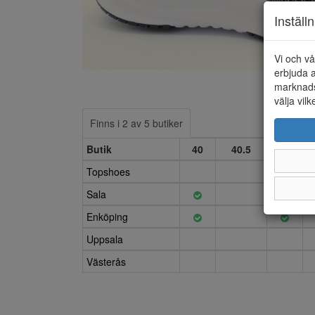
Inställ
Vi och vå
erbjuda a
marknads
välja vilk
Finns i 2 av 5 butiker
Butik
40
40.5
41
Topshoes
Sala
Enköping
Uppsala
Västerås