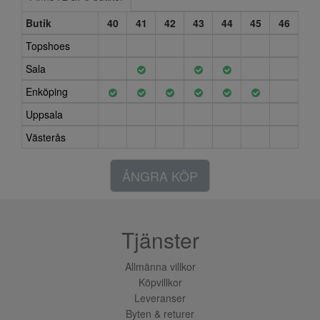
Butik
40
41
42
43
44
45
46
Topshoes
Sala
Enköping
Uppsala
Västerås
ÅNGRA KÖP
Tjänster
Allmänna villkor
Köpvillkor
Leveranser
Byten & returer