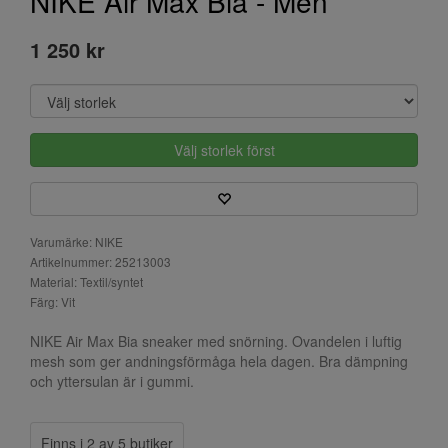
NIKE Air Max Bia - Men
1 250 kr
Välj storlek först
Varumärke: NIKE
Artikelnummer: 25213003
Material: Textil/syntet
Färg: Vit
NIKE Air Max Bia sneaker med snörning. Ovandelen i luftig
mesh som ger andningsförmåga hela dagen. Bra dämpning
och yttersulan är i gummi.
Finns i 2 av 5 butiker