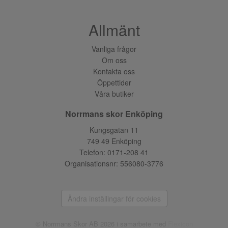
Allmänt
Vanliga frågor
Om oss
Kontakta oss
Öppettider
Våra butiker
Norrmans skor Enköping
Kungsgatan 11
749 49 Enköping
Telefon:
0171-208 41
Organisationsnr: 556080-3776
Ändra inställingar för cookies
© Norrmans Skor AB 2026 i samarbete med
Flexicon