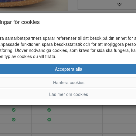
Varumärke: Rohde
ningar för cookies
Artikelnummer: 24297022
EAN: 4064304364264
Material: Textil
ra samarbetspartners sparar referenser till ditt besök på din enhet för 
Färg: Mönstrad
npassade funktioner, spara besöksstatistik och för att möjliggöra perso
föring. Utöver nödvändiga cookies, som krävs för sida ska fungera, ka
Slip-in toffel i filt med löstag
en typ av cookies du vill tillåta.
grepp.
Acceptera alla
Hantera cookies
36
37
38
39
Läs mer om cookies