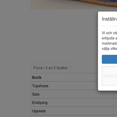
Inställ
Vi och vå
erbjuda a
marknads
välja vilk
Finns i 3 av 5 butiker
Butik
Topshoes
Sala
Enköping
Uppsala