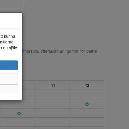
att kunna
nifierad
n du själv
bar mjuk skinn innersula. Yttersulan är i gummi för bättre
40
41
42