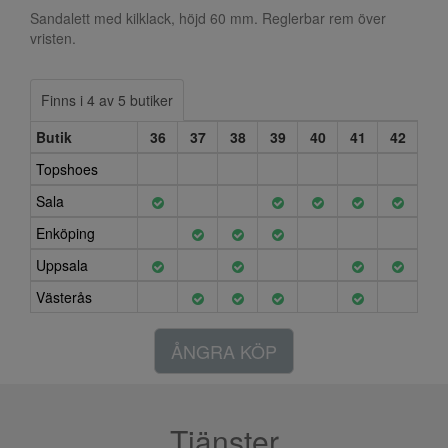
Sandalett med kilklack, höjd 60 mm. Reglerbar rem över
vristen.
Finns i 4 av 5 butiker
Butik
36
37
38
39
40
41
42
Topshoes
Sala
Enköping
Uppsala
Västerås
ÅNGRA KÖP
Tjänster