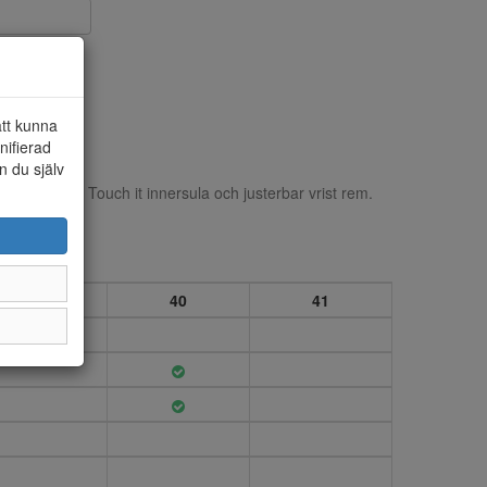
att kunna
nifierad
n du själv
70 mm. Mjuk Touch it innersula och justerbar vrist rem.
39
40
41