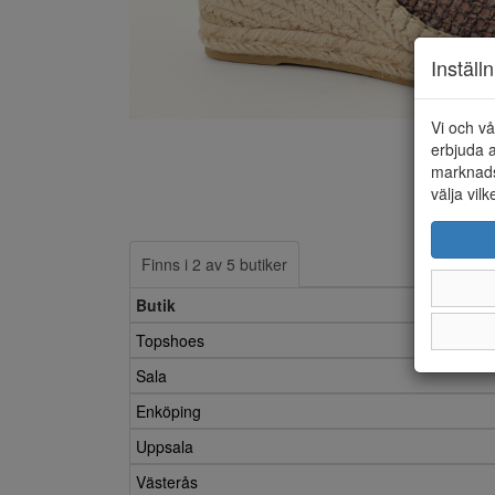
Inställ
Vi och vå
erbjuda a
marknads
välja vilk
Finns i 2 av 5 butiker
Butik
Topshoes
Sala
Enköping
Uppsala
Västerås