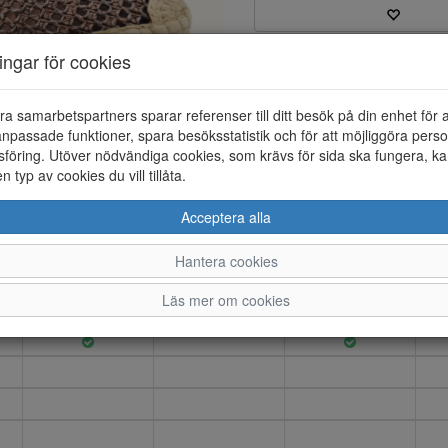
ningar för cookies
Varumärke: Tamaris
Artikelnummer: 26186030
EAN: 4064201467907
ra samarbetspartners sparar referenser till ditt besök på din enhet för 
Material: Skinn
npassade funktioner, spara besöksstatistik och för att möjliggöra perso
Färg: Brun
föring. Utöver nödvändiga cookies, som krävs för sida ska fungera, ka
en typ av cookies du vill tillåta.
Espadrill med kilklack höjd ca 
Acceptera alla
Hantera cookies
36
37
38
Läs mer om cookies