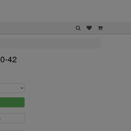
10-42
k