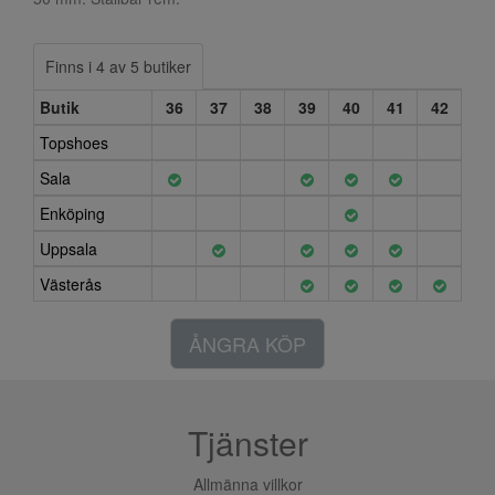
Finns i 4 av 5 butiker
Butik
36
37
38
39
40
41
42
Topshoes
Sala
Enköping
Uppsala
Västerås
ÅNGRA KÖP
Tjänster
Allmänna villkor