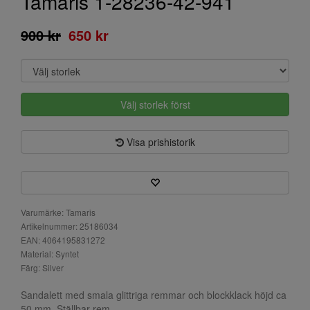
Tamaris 1-28236-42-941
900 kr
650 kr
Välj storlek först
Visa prishistorik
Varumärke: Tamaris
Artikelnummer: 25186034
EAN: 4064195831272
Material: Syntet
Färg: Silver
Sandalett med smala glittriga remmar och blockklack höjd ca
50 mm. Ställbar rem.