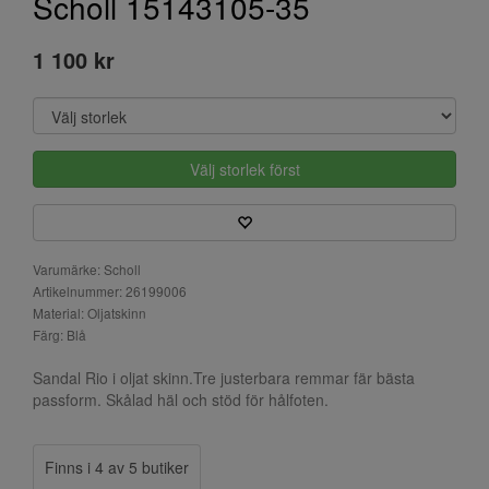
Scholl 15143105-35
1 100 kr
Välj storlek först
Varumärke: Scholl
Artikelnummer: 26199006
Material: Oljatskinn
Färg: Blå
Sandal Rio i oljat skinn.Tre justerbara remmar fär bästa
passform. Skålad häl och stöd för hålfoten.
Finns i 4 av 5 butiker