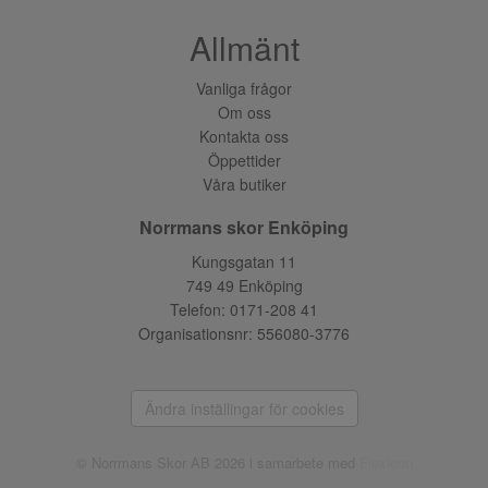
Allmänt
Vanliga frågor
Om oss
Kontakta oss
Öppettider
Våra butiker
Norrmans skor Enköping
Kungsgatan 11
749 49 Enköping
Telefon:
0171-208 41
Organisationsnr: 556080-3776
Ändra inställingar för cookies
© Norrmans Skor AB 2026 i samarbete med
Flexicon