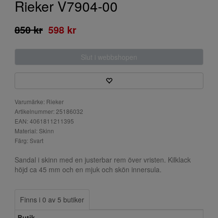
Rieker V7904-00
850 kr
598 kr
Slut i webbshopen
Varumärke: Rieker
Artikelnummer: 25186032
EAN: 4061811211395
Material: Skinn
Färg: Svart
Sandal i skinn med en justerbar rem över vristen. Kilklack
höjd ca 45 mm och en mjuk och skön innersula.
Finns i 0 av 5 butiker
Butik