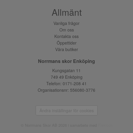
Allmänt
Vanliga frågor
Om oss
Kontakta oss
Öppettider
Våra butiker
Norrmans skor Enköping
Kungsgatan 11
749 49 Enköping
Telefon:
0171-208 41
Organisationsnr: 556080-3776
Ändra inställingar för cookies
© Norrmans Skor AB 2026 i samarbete med
Flexicon