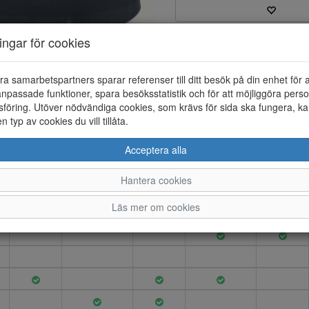
ningar för cookies
Varumärke: Gabor
Artikelnummer: 25186041
EAN: 4068283027639
ra samarbetspartners sparar referenser till ditt besök på din enhet för 
Material: Skinn
npassade funktioner, spara besöksstatistik och för att möjliggöra perso
Färg: Svart
föring. Utöver nödvändiga cookies, som krävs för sida ska fungera, ka
en typ av cookies du vill tillåta.
Plattå sandal i skinn. Klackhö
Acceptera alla
Hantera cookies
4
4.5
5
5.5
6
Läs mer om cookies