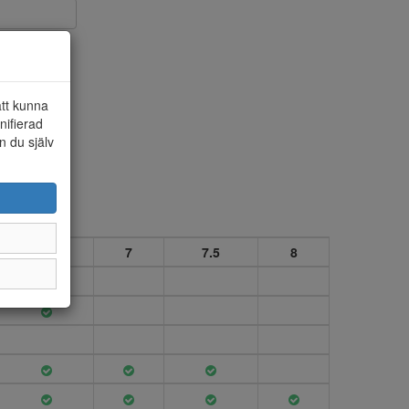
att kunna
nifierad
n du själv
jd ca 50 mm.
6.5
7
7.5
8