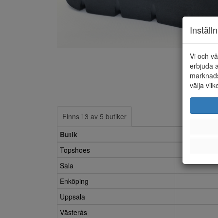
Inställ
Vi och vå
erbjuda a
marknads
välja vilk
Finns i 3 av 5 butiker
Butik
3.5
Topshoes
Sala
Enköping
Uppsala
Västerås