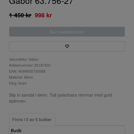
Gabor 63.756-27
1 450 kr
998 kr
Slut i webbshopen
Varumärke: Gabor
Artikelnummer: 25187031
EAN: 4099935700068
Material: Skinn
Färg: Svart
Slip in sandal i skinn. Två justerbara remmar med guld
spännen.
Finns i 0 av 5 butiker
Butik