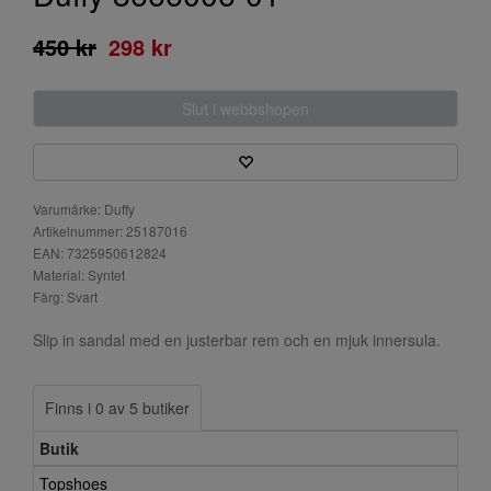
450 kr
298 kr
Slut i webbshopen
Varumärke: Duffy
Artikelnummer: 25187016
EAN: 7325950612824
Material: Syntet
Färg: Svart
Slip in sandal med en justerbar rem och en mjuk innersula.
Finns i 0 av 5 butiker
Butik
Topshoes