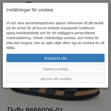
Inställningar för cookies
Vi och våra samarbetspartners sparar referenser till ditt besök
Toggle
på din enhet för att kunna erbjuda anpassade funktioner,
navigation
spara besöksstatistik och för att möjliggöra personifierad
HEM
marknadsföring. Utöver nödvändiga cookies, som krävs för
sida ska fungera, kan du själv välja vilken typ av cookies du vill
tillåta.
Acceptera alla
Hantera cookies
Läs mer om cookies
Duffy 8666006-01