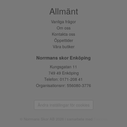
Allmänt
Vanliga frågor
Om oss
Kontakta oss
Öppettider
Våra butiker
Norrmans skor Enköping
Kungsgatan 11
749 49 Enköping
Telefon:
0171-208 41
Organisationsnr: 556080-3776
Ändra inställingar för cookies
© Norrmans Skor AB 2026 i samarbete med
Flexicon