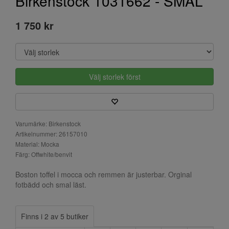
Birkenstock 1031662 - SMAL
1 750 kr
Välj storlek först
Varumärke: Birkenstock
Artikelnummer: 26157010
Material: Mocka
Färg: Offwhite/benvit
Boston toffel i mocca och remmen är justerbar. Orginal
fotbädd och smal läst.
Finns i 2 av 5 butiker