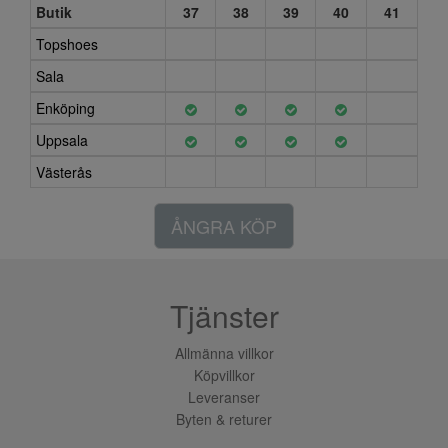
Butik
37
38
39
40
41
Topshoes
Sala
Enköping
Uppsala
Västerås
ÅNGRA KÖP
Tjänster
Allmänna villkor
Köpvillkor
Leveranser
Byten & returer