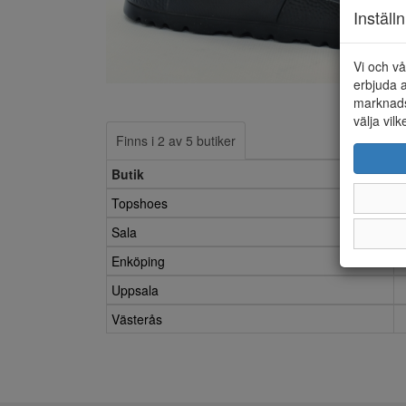
Inställ
Vi och vå
erbjuda a
marknads
välja vilk
Finns i 2 av 5 butiker
Butik
Topshoes
Sala
Enköping
Uppsala
Västerås