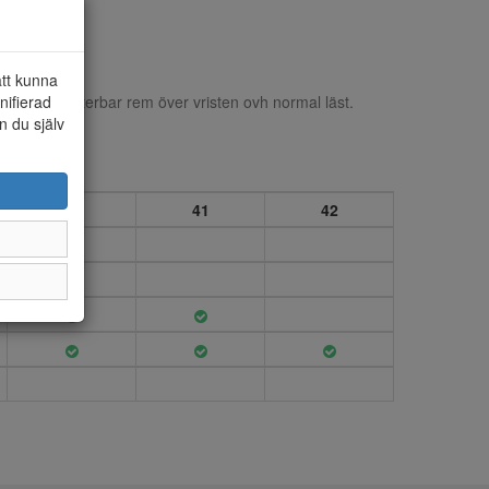
att kunna
nifierad
andal. Justerbar rem över vristen ovh normal läst.
n du själv
40
41
42