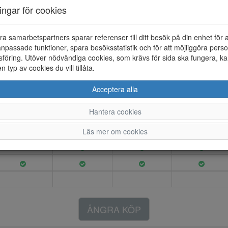
Artikelnummer: 26157012
ningar för cookies
Material: Syntet
Färg: Svart
ra samarbetspartners sparar referenser till ditt besök på din enhet för 
npassade funktioner, spara besöksstatistik och för att möjliggöra perso
Gizeh Big Buckle EVA som bads
föring. Utöver nödvändiga cookies, som krävs för sida ska fungera, ka
en typ av cookies du vill tillåta.
Acceptera alla
36
37
38
39
Hantera cookies
Läs mer om cookies
ÅNGRA KÖP