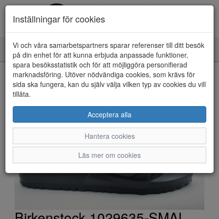
Inställningar för cookies
Vi och våra samarbetspartners sparar referenser till ditt besök
Toggle
på din enhet för att kunna erbjuda anpassade funktioner,
navigation
spara besöksstatistik och för att möjliggöra personifierad
HEM
marknadsföring. Utöver nödvändiga cookies, som krävs för
sida ska fungera, kan du själv välja vilken typ av cookies du vill
tillåta.
Acceptera alla
Hantera cookies
Läs mer om cookies
Birkenstock 1029635-SMAL