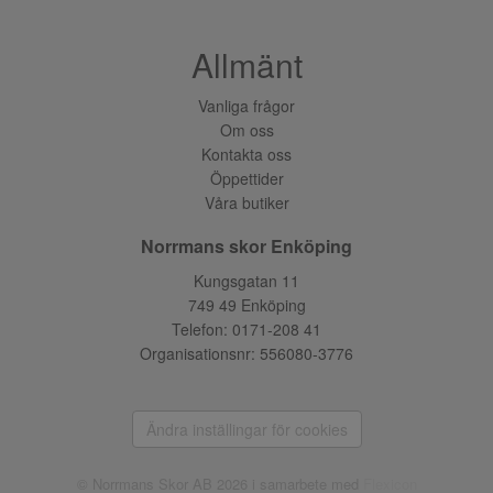
Allmänt
Vanliga frågor
Om oss
Kontakta oss
Öppettider
Våra butiker
Norrmans skor Enköping
Kungsgatan 11
749 49 Enköping
Telefon:
0171-208 41
Organisationsnr: 556080-3776
Ändra inställingar för cookies
© Norrmans Skor AB 2026 i samarbete med
Flexicon