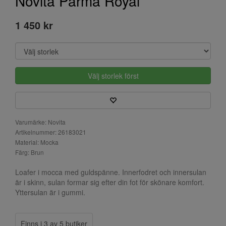
Novita Parma Royal
1 450 kr
Välj storlek först
Varumärke: Novita
Artikelnummer: 26183021
Material: Mocka
Färg: Brun
Loafer i mocca med guldspänne. Innerfodret och innersulan
är i skinn, sulan formar sig efter din fot för skönare komfort.
Yttersulan är i gummi.
Finns i 3 av 5 butiker