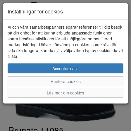
Inställningar för cookies
Vi och våra samarbetspartners sparar referenser till ditt besök
Toggle
på din enhet för att kunna erbjuda anpassade funktioner,
navigation
spara besöksstatistik och för att möjliggöra personifierad
HEM
marknadsföring. Utöver nödvändiga cookies, som krävs för
sida ska fungera, kan du själv välja vilken typ av cookies du vill
tillåta.
Acceptera alla
Hantera cookies
Läs mer om cookies
Brunate 11085