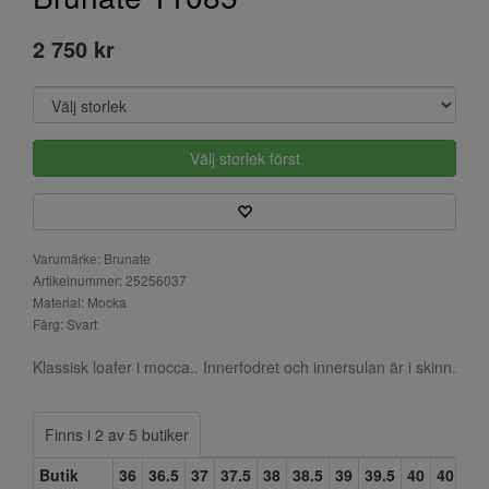
2 750 kr
Välj storlek först
Varumärke: Brunate
Artikelnummer: 25256037
Material: Mocka
Färg: Svart
Klassisk loafer i mocca.. Innerfodret och innersulan är i skinn.
Finns i 2 av 5 butiker
Butik
36
36.5
37
37.5
38
38.5
39
39.5
40
40.5
4