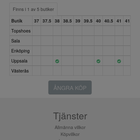
Finns i 1 av 5 butiker
Butik
37
37.5
38
38.5
39
39.5
40
40.5
41
41.5
4
Topshoes
Sala
Enköping
Uppsala
Västerås
ÅNGRA KÖP
Tjänster
Allmänna villkor
Köpvillkor