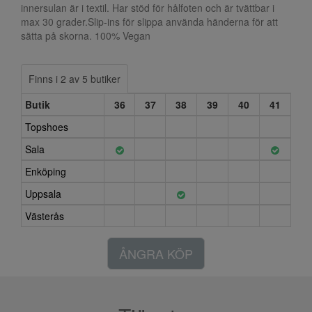
innersulan är i textil. Har stöd för hålfoten och är tvättbar i
max 30 grader.Slip-ins för slippa använda händerna för att
sätta på skorna. 100% Vegan
Finns i 2 av 5 butiker
Butik
36
37
38
39
40
41
Topshoes
Sala
Enköping
Uppsala
Västerås
ÅNGRA KÖP