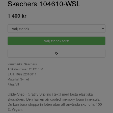
Skechers 104610-WSL
1 400 kr
Välj storlek först
Varumärke: Skechers
Artikelnummer: 26121050
EAN: 199252316011
Material: Syntet
Färg: Vit
Glide-Step - Gratify Slip-ins i textil med fasta elastiska
skosnören. Den har en air-cooled memory foam innersula.
Du kan bara stoppa in foten utan att använda skohorn. 100
% Vegan.