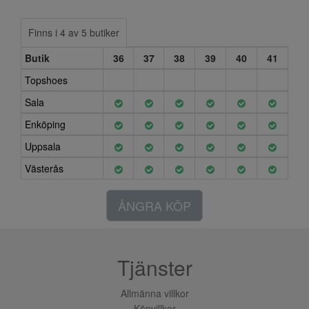
Finns i 4 av 5 butiker
Butik
36
37
38
39
40
41
Topshoes
Sala
Enköping
Uppsala
Västerås
ÅNGRA KÖP
Tjänster
Allmänna villkor
Köpvillkor