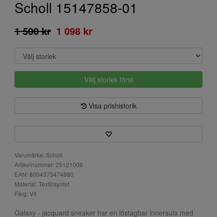
Scholl 15147858-01
1 500 kr
1 098 kr
Välj storlek först
Visa prishistorik
Varumärke: Scholl
Artikelnummer: 25121008
EAN: 8004373474880
Material: Textil/syntet
Färg: Vit
Galaxy - jacquard sneaker har en löstagbar innersula med