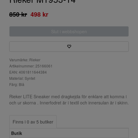
850 kr
498 kr
Slut i webbshopen
Varumärke: Rieker
Artikelnummer: 25166061
EAN: 4061811644384
Material: Syntet
Färg: Blå
Rieker LITE Sneaker med dragkejda för enklare att komma i
och ur skorna . Innerfodret är i textil och innersulan är i skinn.
Finns i 0 av 5 butiker
Butik