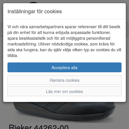
Inställningar för cookies
Vi och våra samarbetspartners sparar referenser till ditt besök
Toggle
på din enhet för att kunna erbjuda anpassade funktioner,
navigation
spara besöksstatistik och för att möjliggöra personifierad
HEM
marknadsföring. Utöver nödvändiga cookies, som krävs för
sida ska fungera, kan du själv välja vilken typ av cookies du vill
tillåta.
Acceptera alla
Hantera cookies
Läs mer om cookies
Rieker 44262-00