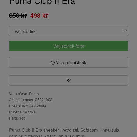
Puma Club II Era
850 kr
498 kr
Välj storlek först
Visa prishistorik
Varumärke: Puma
Artikelnummer: 25221002
EAN: 4067984759344
Material: Mocka
Färg: Röd
Puma Club II Era sneaker i retro stil. Softfoam+ innersula
som är löstagbar. Yttersulan är i gummi.