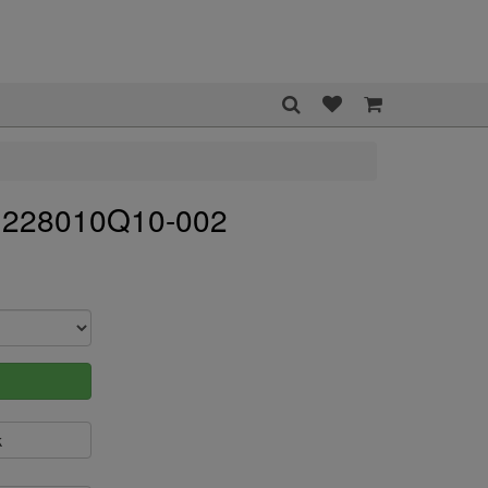
t 228010Q10-002
k