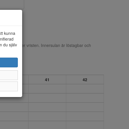
att kunna
nifierad
n du själv
erbar rem över vristen. Innersulan är löstagbar och
 grepp.
40
41
42