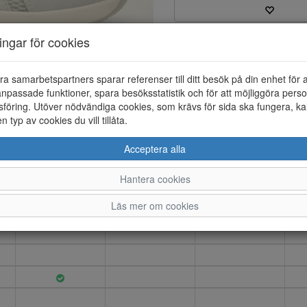
ningar för cookies
Varumärke: Green Comfort
Artikelnummer: 26183007
Material: Mocka/textil
ra samarbetspartners sparar referenser till ditt besök på din enhet för 
Färg: Vit
npassade funktioner, spara besöksstatistik och för att möjliggöra perso
föring. Utöver nödvändiga cookies, som krävs för sida ska fungera, ka
Sportig ballerina sko med just
en typ av cookies du vill tillåta.
yttersulan är i gummi med bra
Acceptera alla
Hantera cookies
37
38
39
Läs mer om cookies