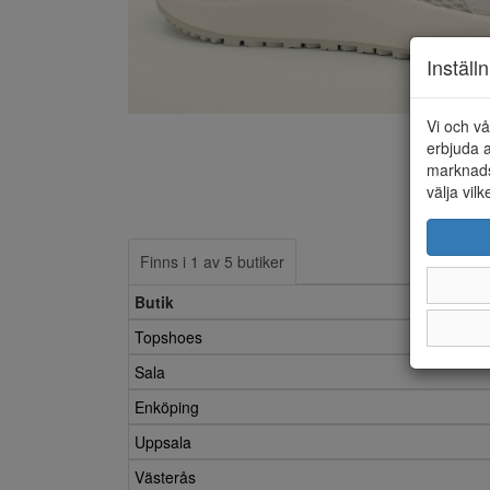
Inställ
Vi och vå
erbjuda a
marknads
välja vilk
Finns i 1 av 5 butiker
Butik
Topshoes
Sala
Enköping
Uppsala
Västerås