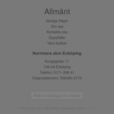
Allmänt
Vanliga frågor
Om oss
Kontakta oss
Öppettider
Våra butiker
Norrmans skor Enköping
Kungsgatan 11
749 49 Enköping
Telefon:
0171-208 41
Organisationsnr: 556080-3776
Ändra inställingar för cookies
© Norrmans Skor AB 2026 i samarbete med
Flexicon