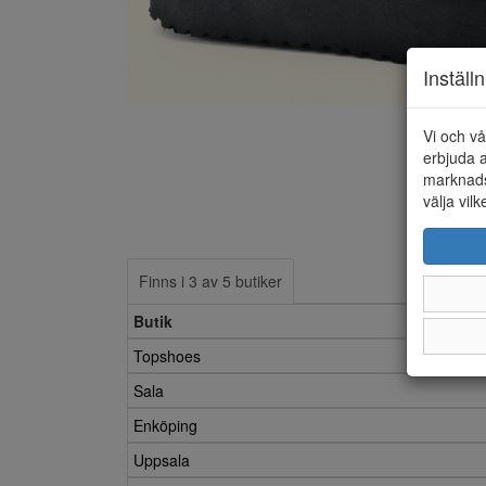
Inställ
Vi och vå
erbjuda a
marknads
välja vilk
Finns i 3 av 5 butiker
Butik
Topshoes
Sala
Enköping
Uppsala