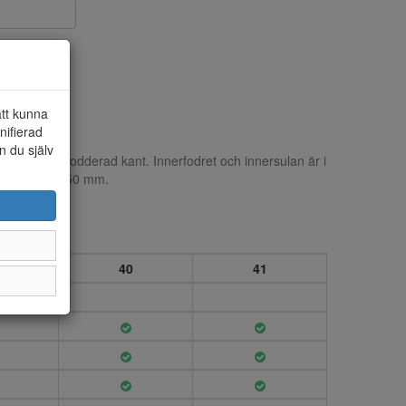
att kunna
nifierad
n du själv
 mocca med brodderad kant. Innerfodret och innersulan är i
rsulan är ca 50 mm.
40
41