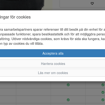
Varumärke: Duffy
ningar för cookies
Artikelnummer: 25273020
EAN: 7325950750205
Material: Mocka/varmf/varmf
ra samarbetspartners sparar referenser till ditt besök på din enhet för 
Färg: Brun
npassade funktioner, spara besöksstatistik och för att möjliggöra perso
föring. Utöver nödvändiga cookies, som krävs för sida ska fungera, ka
Butera Quattro slip-in toffel i
en typ av cookies du vill tillåta.
fuskpäls. Höjden på platå ytte
Acceptera alla
Hantera cookies
37
38
39
Läs mer om cookies