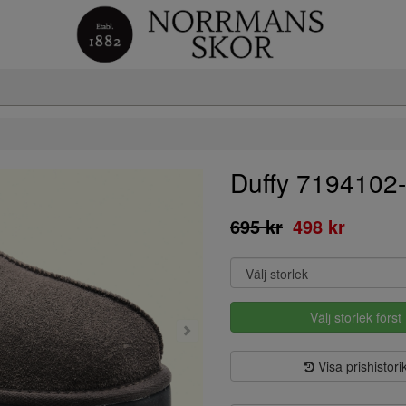
Duffy 7194102
695 kr
498 kr
Välj storlek först
Visa prishistori