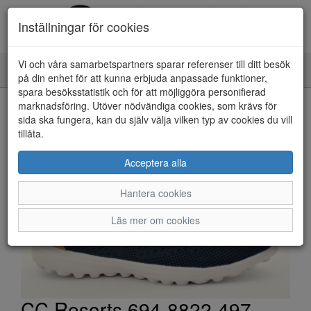
Inställningar för cookies
Vi och våra samarbetspartners sparar referenser till ditt besök
Toggle
på din enhet för att kunna erbjuda anpassade funktioner,
navigation
spara besöksstatistik och för att möjliggöra personifierad
HEM
marknadsföring. Utöver nödvändiga cookies, som krävs för
sida ska fungera, kan du själv välja vilken typ av cookies du vill
tillåta.
Acceptera alla
Hantera cookies
Läs mer om cookies
CC Resorts 694-8822-497